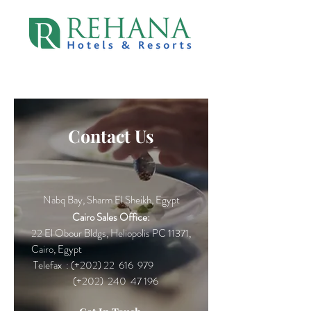
Contact Us
Nabq Bay, Sharm El Sheikh, Egypt
Cairo Sales Office:
22 El Obour Bldgs, Heliopolis PC 11371,
Cairo, Egypt
Telefax : (+202) 22 616 979
(+202) 240 47 196