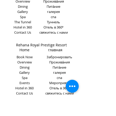
Overview
Прожива́ния
Dining
Пита́ние
Gallery
галерея
Spa
спа
The Tunnel
Туннель
Hotel in 360
Отель в 360º
Contact Us
свяжитесь с нами
Rehana Royal Prestige Resort
Home главная
Book Now
Забронировать
Overview
Прожива́ния
Dining
Пита́ние
Gallery
галерея
Spa
спа
Events
Мероприяти
Hotel in 360
Отель в 360º
Contact Us
свяжитесь с нами
Connect with Us