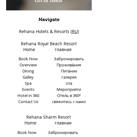
Get In Touch
Navigate
Rehana Hotels & Resorts
(RU)
Rehana Royal Beach Resort
Home
главная
Book Now
Забронировать
Overview
Прожива́ния
Dining
Пита́ние
Galley
галерея
Spa
спа
Events
Мероприяти
Hotel in 360
Отель в 360º
Contact Us
свяжитесь с нами
Rehana Sharm Resort
Home главная
Book Now
Забронировать