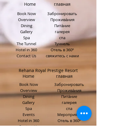
Home главная
Book Now
Забронировать
Overview
Прожива́ния
Dining
Пита́ние
Gallery
галерея
Spa
спа
The Tunnel
Туннель
Hotel in 360
Отель в 360º
Contact Us
свяжитесь с нами
Rehana Royal Prestige Resort
Home главная
Book Now
Забронировать
Overview
Прожива́ния
Dining
Пита́ние
Gallery
галерея
Spa
спа
Events
Мероприяти
Hotel in 360
Отель в 360º
Contact Us
свяжитесь с нами