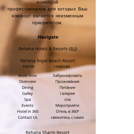
командой
профессионалов для которых Ваш
комфорт является неизменным
приоритетом.
Navigate
Rehana Hotels & Resorts
(RU)
Rehana Royal Beach Resort
Home
главная
Book Now
Забронировать
Overview
Прожива́ния
Dining
Пита́ние
Galley
галерея
Spa
спа
Events
Мероприяти
Hotel in 360
Отель в 360º
Contact Us
свяжитесь с нами
Rehana Sharm Resort