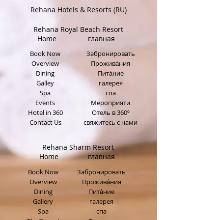
Rehana Hotels & Resorts
(RU)
Rehana Royal Beach Resort
Home
главная
Book Now
Забронировать
Overview
Прожива́ния
Dining
Пита́ние
Galley
галерея
Spa
спа
Events
Мероприяти
Hotel in 360
Отель в 360º
Contact Us
свяжитесь с нами
Rehana Sharm Resort
Home главная
Book Now
Забронировать
Overview
Прожива́ния
Dining
Пита́ние
Gallery
галерея
Spa
спа