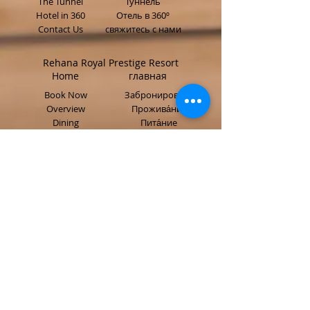
The Tunnel
Туннель
Hotel in 360
Отель в 360º
Contact Us
свяжитесь с нами
Rehana Royal Prestige Resort
Home главная
Book Now
Забронировать
Overview
Прожива́ния
Dining
Пита́ние
Gallery
галерея
Spa
спа
Events
Мероприяти
Hotel in 360
Отель в 360º
Contact Us
свяжитесь с нами
Connect with Us
info@rehanaresorts.com