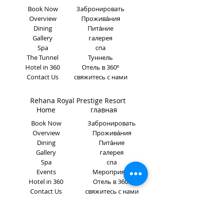
Book Now
Забронировать
Overview
Прожива́ния
Dining
Пита́ние
Gallery
галерея
Spa
спа
The Tunnel
Туннель
Hotel in 360
Отель в 360º
Contact Us
свяжитесь с нами
Rehana Royal Prestige Resort
Home главная
Book Now
Забронировать
Overview
Прожива́ния
Dining
Пита́ние
Gallery
галерея
Spa
спа
Events
Мероприяти
Hotel in 360
Отель в 360º
Contact Us
свяжитесь с нами