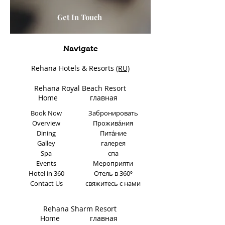
Get In Touch
Navigate
Rehana Hotels & Resorts
(RU)
Rehana Royal Beach Resort
Home
главная
Book Now
Забронировать
Overview
Прожива́ния
Dining
Пита́ние
Galley
галерея
Spa
спа
Events
Мероприяти
Hotel in 360
Отель в 360º
Contact Us
свяжитесь с нами
Rehana Sharm Resort
Home главная