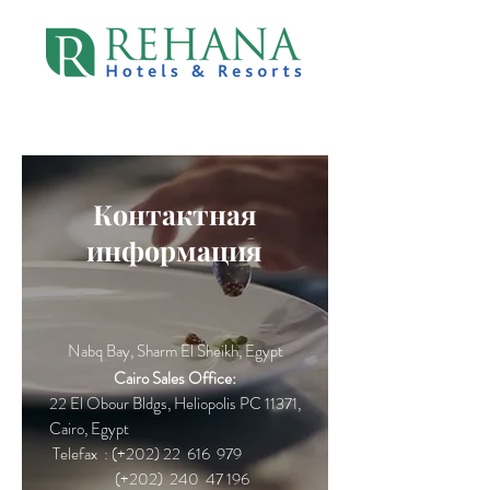
Контактная
информация
Nabq Bay, Sharm El Sheikh, Egypt
Cairo Sales Office:
22 El Obour Bldgs, Heliopolis PC 11371,
Cairo, Egypt
Telefax : (+202) 22 616 979
(+202) 240 47 196