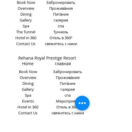
Book Now
Забронировать
Overview
Прожива́ния
Dining
Пита́ние
Gallery
галерея
Spa
спа
The Tunnel
Туннель
Hotel in 360
Отель в 360º
Contact Us
свяжитесь с нами
Rehana Royal Prestige Resort
Home главная
Book Now
Забронировать
Overview
Прожива́ния
Dining
Пита́ние
Gallery
галерея
Spa
спа
Events
Мероприяти
Hotel in 360
Отель в 360º
Contact Us
свяжитесь с нами