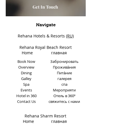
Get In Touch
Navigate
Rehana Hotels & Resorts
(RU)
Rehana Royal Beach Resort
Home
главная
Book Now
Забронировать
Overview
Прожива́ния
Dining
Пита́ние
Galley
галерея
Spa
спа
Events
Мероприяти
Hotel in 360
Отель в 360º
Contact Us
свяжитесь с нами
Rehana Sharm Resort
Home главная