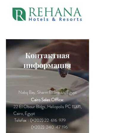
Контактная
информация
Nabq Bay, Sharm El Sheikh, Egypt
Cairo Sales Office:
22 El Obour Bldgs, Heliopolis PC 11371,
Cairo, Egypt
Telefax : (+202) 22 616 979
(+202) 240 47 196